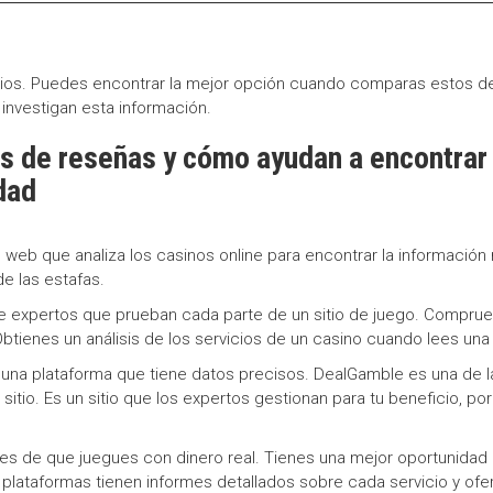
cios. Puedes encontrar la mejor opción cuando comparas estos de
investigan esta información.
s de reseñas y cómo ayudan a encontrar
dad
 web que analiza los casinos online para encontrar la información r
de las estafas.
e expertos que prueban cada parte de un sitio de juego. Comprueba
tienes un análisis de los servicios de un casino cuando lees una
una plataforma que tiene datos precisos. DealGamble es una de 
 sitio. Es un sitio que los expertos gestionan para tu beneficio, p
es de que juegues con dinero real. Tienes una mejor oportunidad
plataformas tienen informes detallados sobre cada servicio y ofer