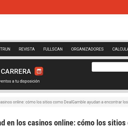
ETRUN
REVISTA
FULLSCAN
ORGANIZADORES
CALCUL
U CARRERA
ntos a tu disposición
casinos online: cómo los sitios como DealGamble ayudan a encontrar l
d en los casinos online: cómo los sitio