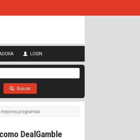
ADORA
LOGIN
Buscar
os mejores programas
s como DealGamble