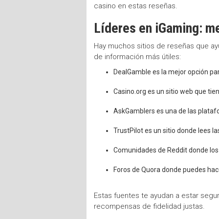
casino en estas reseñas.
Líderes en iGaming: me
Hay muchos sitios de reseñas que ayu
de información más útiles:
DealGamble es la mejor opción par
Casino.org es un sitio web que tie
AskGamblers es una de las platafo
TrustPilot es un sitio donde lees l
Comunidades de Reddit donde los 
Foros de Quora donde puedes hace
Estas fuentes te ayudan a estar segu
recompensas de fidelidad justas.