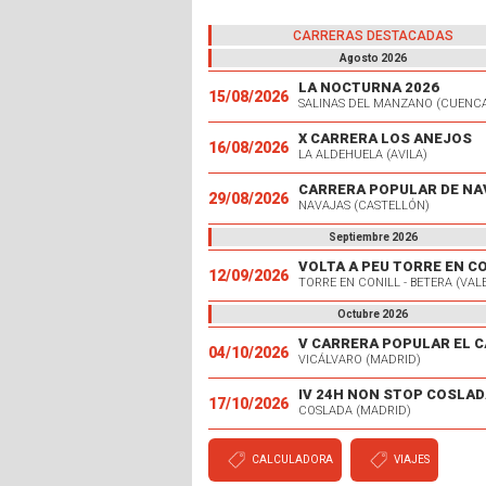
CARRERAS DESTACADAS
Agosto 2026
LA NOCTURNA 2026
15/08/2026
SALINAS DEL MANZANO (CUENC
X CARRERA LOS ANEJOS
16/08/2026
LA ALDEHUELA (AVILA)
CARRERA POPULAR DE NA
29/08/2026
NAVAJAS (CASTELLÓN)
Septiembre 2026
VOLTA A PEU TORRE EN C
12/09/2026
TORRE EN CONILL - BETERA (VAL
Octubre 2026
04/10/2026
VICÁLVARO (MADRID)
IV 24H NON STOP COSLAD
17/10/2026
COSLADA (MADRID)
CALCULADORA
VIAJES