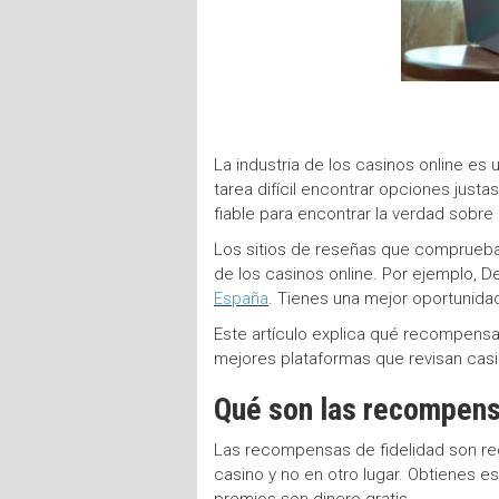
La industria de los casinos online e
tarea difícil encontrar opciones just
fiable para encontrar la verdad sobre
Los sitios de reseñas que comprueban
de los casinos online. Por ejemplo, D
España
. Tienes una mejor oportunida
Este artículo explica qué recompensa
mejores plataformas que revisan casi
Qué son las recompensa
Las recompensas de fidelidad son rega
casino y no en otro lugar. Obtienes 