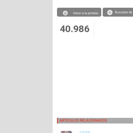
Buscador de 
Volver a la portada
40.986
ARTICULOS RELACIONADOS