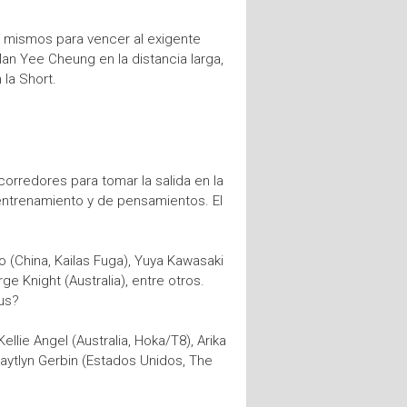
sí mismos para vencer al exigente
an Yee Cheung en la distancia larga,
la Short.
corredores para tomar la salida en la
 entrenamiento y de pensamientos. El
o (China, Kailas Fuga), Yuya Kawasaki
e Knight (Australia), entre otros.
ius?
llie Angel (Australia, Hoka/T8), Arika
aytlyn Gerbin (Estados Unidos, The