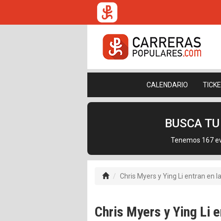
CALENDARIO
TICK
BUSCA T
Tenemos 167 eve
Chris Myers y Ying Li entran en l
Chris Myers y Ying Li e