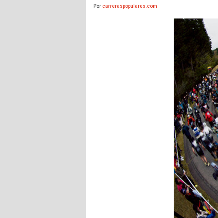
Por
carreraspopulares.com