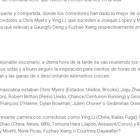
eresante y competida, donde los corredores han dado lo mejor de 
cedores a Chris Myers y Ying Li, que suceden a Joaquín López y M
a que relevan a Gaungfu Deng y Fuzhao Xiang respectivamente en 
ejorable escenario, a última hora de la tarde se van reuniendo los 
us vidas y a buen seguro la inspiración para cientos de horas de
oran y las ganas de ir descontando kilómetros crecen.
a masculina estaban Chris Myers (Estados Unidos, Brooks), Jiaju Zha
ón), Robert Britton (Reino Unido, Chance/Centurion Running) y Georg
 François D'Haene, Dylan Bowman, Julien Chorier o Gediminas Grin
resante carrera con corredoras como Ying Li (China, Kailas Fuga), Ke
n Zhao (China, News, 689), Tomomi Hara (Japón, Answer4/Coros) y K
y Moehl, Núria Picas, Fuzhao Xiang o Courtney Dauwalter?