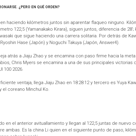
RONARSE. ¿PERO EN QUÉ ORDEN?
en haciendo kilómetros juntos sin aparentar flaqueo ninguno. Kilóm
ómetro 122,5 (Yamanakako Kirara), siguen juntos, diferencia de 28'; 
awasaki que sigue haciendo una carrera solitaria. Por detrás de Ka
, Ryoshin Hase (Japón) y Noguchi Takuya (Japón, Answer4).
eja atrás a Jiaju Zhao y se encamina con paso firme hacia la meta y
ios, Chris Myers se encamina a una de sus principales victorias 
JI 100 2026.
uficiente ventaja, llega Jiaju Zhao en 18:28:12 y tercero es Yuya Ka
 el coreano Minchul Ko.
 en el anterior avituallamiento y llegan al 122,5 juntas de nuev
ntre ambas. Es la china Li quien en el siguiente punto de paso, kil