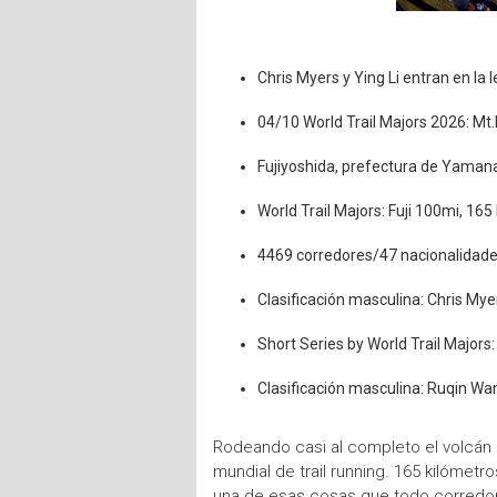
Chris Myers y Ying Li entran en la 
04/10 World Trail Majors 2026: Mt.
Fujiyoshida, prefectura de Yamana
World Trail Majors: Fuji 100mi, 16
4469 corredores/47 nacionalidade
Clasificación masculina: Chris Mye
Short Series by World Trail Major
Clasificación masculina: Ruqin Wa
Rodeando casi al completo el volcán a
mundial de trail running. 165 kilómet
una de esas cosas que todo corredor