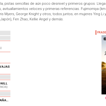
 ola, pistas sencillas de aún poco desnivel y primeros grupos. Lleg
 avituallamientos veloces y primeras referencias. Fujimomiya (km 
hris Myers, George Knight y otros, todos juntos; en mujeres Ying Li 
(Japón), Fen Zhao, Kellie Angel y demás.
A)
VAJAS
ONILL
ENCIA)
V CARRERA POPULAR EL CAÑAVERAL