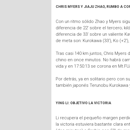
CHRIS MYERS Y JIAJU ZHAO, RUMBO A CO
Con un ritmo sólido Zhao y Myers sigu
diferencia de 22' sobre el tercero; kil
diferencia de 33' sobre un valiente K
de meta son: Kurokawa (33'), Ko (+2')
Tras casi 140 km juntos, Chris Myers d
chino en once minutos. No habrá camb
vida y en 17:50:13 se corona en Mt.FU
Por detrás, ya en solitario pero con s
también japonés Terunobu Kurokawa y
YING LI: OBJETIVO LA VICTORIA
Li recupera el pequeño margen perdido
la victoria estuviera bastante clara e