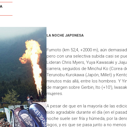
A
LA NOCHE JAPONESA
Fumoto (km 52,4, +2000 m), aún demasiad
pero con una selectiva subida casi se pue
Lideran Chris Myers, Yuya Kawasaki y Jiaju
carrera, seguidos de Minchul Ko (Corea de
Terunobu Kurokawa (Japón, Millet) y Kento
minutos más allá, entre los hombres. Y Yi
de margen sobre Gerbin, Ito (+10'), Iwasaki
mujeres.
A pesar de que en la mayoría de las edici
sido agradable durante el día (en el pasa
noche suele ser fría y húmeda, por la den
lagos, y es que se pasa junto a no menos 