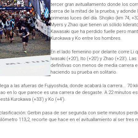
tercer gran avituallamiento donde los cor
cerca de la mitad de la prueba, y adonde 
primeras luces del día. Shojiko (km 74, +
Myers y Zhao que tienen un sólido liderat
Kawasaki que ha perdido fuelle pero mant
Kurokawa y Ko entre los hombres.
En el lado femenino por delante corre Li 
Iwasaki (+20'), Ito (+20') y Zhao (+23'). La
definitivas con menos de media carrera e
haciendo su prueba en solitario.
ega a las afueras de Fujiyoshida, donde acabará la carrera... 70 ki
Zhao en lo que parece es una carrera de desgaste. A 22 minutos es
s está Kurokawa (+33') y Ko (+4').
 clasificación: Gerbin pasa de ser segunda con siete minutos perdi
 kilómetro 113,2, recorte que hace en el avituallamiento al ser tres