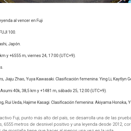
leyenda al vencer en Fuji
FUJI 100.
shi, Japón.
5 km y +6555 m, viernes 24, 17:00 (UTC+9).
s.
rs, Jiaju Zhao, Yuya Kawasaki. Clasificación femenina: Ying Li, Kaytlyn G
s: Asumi 40k, 38,5 km y +1481 m, sábado 25, 12:00 (UTC+9).
ng, Rui Ueda, Hajime Kasagi. Clasificación femenina: Akiyama Honoka, Y
ctivo Fuji, punto más alto del país, se desarrolla una de las prue
ros, 6555 metros de desnivel positivo y una leyenda desde 2012, cor
 de montaña tiene que hacer al menos una vez en la vida.