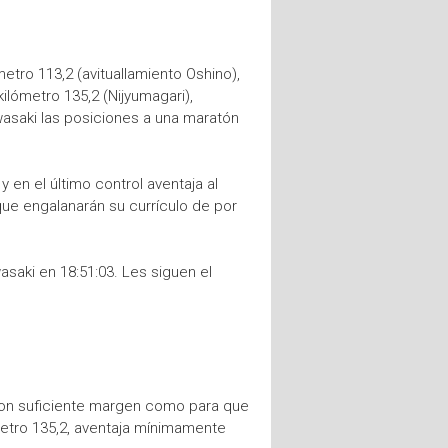
etro 113,2 (avituallamiento Oshino),
kilómetro 135,2 (Nijyumagari),
wasaki las posiciones a una maratón
 en el último control aventaja al
que engalanarán su currículo de por
wasaki en 18:51:03. Les siguen el
o con suficiente margen como para que
ómetro 135,2, aventaja mínimamente