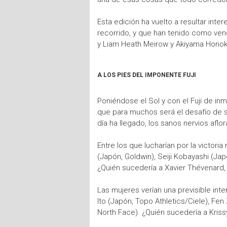
Esta edición ha vuelto a resultar int
recorrido, y que han tenido como ven
y Liam Heath Meirow y Akiyama Honok
A LOS PIES DEL IMPONENTE FUJI
Poniéndose el Sol y con el Fuji de inm
que para muchos será el desafío de s
día ha llegado, los sanos nervios afl
Entre los que lucharían por la victori
(Japón, Goldwin), Seiji Kobayashi (Jap
¿Quién sucedería a Xavier Thévenard,
Las mujeres verían una previsible inte
Ito (Japón, Topo Athletics/Ciele), Fe
North Face). ¿Quién sucedería a Kriss