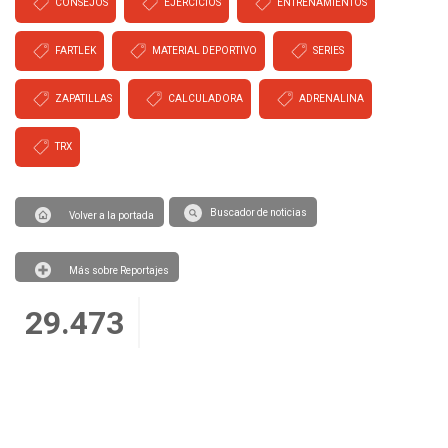
CONSEJOS
EJERCICIOS
ENTRENAMIENTOS
FARTLEK
MATERIAL DEPORTIVO
SERIES
ZAPATILLAS
CALCULADORA
ADRENALINA
TRX
Buscador de noticias
Volver a la portada
Más sobre Reportajes
29.473