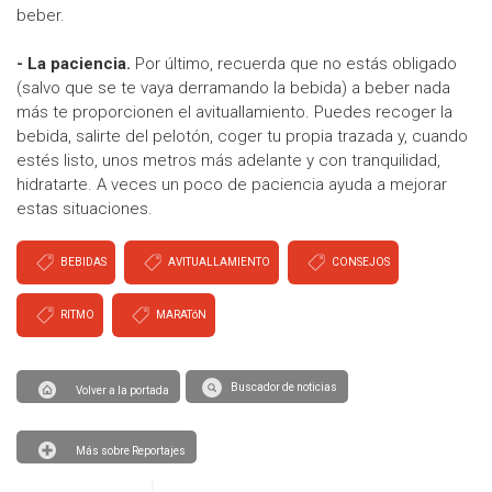
beber.
- La paciencia.
Por último, recuerda que no estás obligado
(salvo que se te vaya derramando la bebida) a beber nada
más te proporcionen el avituallamiento. Puedes recoger la
bebida, salirte del pelotón, coger tu propia trazada y, cuando
estés listo, unos metros más adelante y con tranquilidad,
hidratarte. A veces un poco de paciencia ayuda a mejorar
estas situaciones.
BEBIDAS
AVITUALLAMIENTO
CONSEJOS
RITMO
MARATóN
Buscador de noticias
Volver a la portada
Más sobre Reportajes