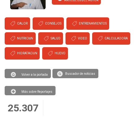
ARTICULOS DEL AUTOR
CALOR
CONSEJOS
ENTRENAMIENTOS
NUTRICIóN
SALUD
VíDEO
CALCULADORA
HIDRATACIóN
HUEVO
Buscador de noticias
Volver a la portada
Más sobre Reportajes
25.307