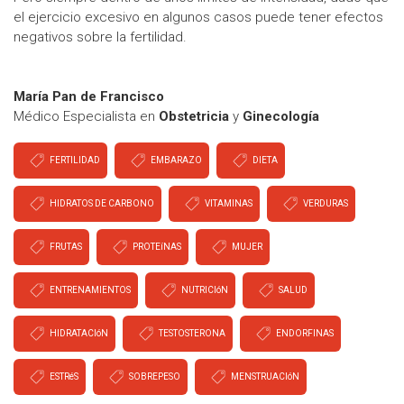
el ejercicio excesivo en algunos casos puede tener efectos
negativos sobre la fertilidad.
María Pan de Francisco
Médico Especialista en
Obstetricia
y
Ginecología
FERTILIDAD
EMBARAZO
DIETA
HIDRATOS DE CARBONO
VITAMINAS
VERDURAS
FRUTAS
PROTEíNAS
MUJER
ENTRENAMIENTOS
NUTRICIóN
SALUD
HIDRATACIóN
TESTOSTERONA
ENDORFINAS
ESTRéS
SOBREPESO
MENSTRUACIóN