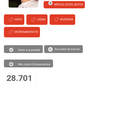
ARTICULOS DEL AUTOR
VíDEO
LESIóN
MONTAñA
ENTRENAMIENTOS
Buscador de noticias
Volver a la portada
Más sobre Entrenamientos
28.701