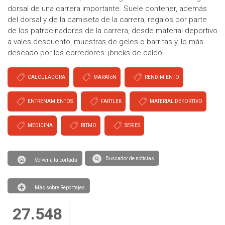
dorsal de una carrera importante. Suele contener, además
del dorsal y de la camiseta de la carrera, regalos por parte
de los patrocinadores de la carrera, desde material deportivo
a vales descuento, muestras de geles o barritas y, lo más
deseado por los corredores: ¡bricks de caldo!
CALCULADORA
MARATóN
RENDIMIENTO
ENTRENAMIENTOS
FARTLEK
MATERIAL DEPORTIVO
MEDICINA
RITMO
SERIES
Buscador de noticias
Volver a la portada
Más sobre Reportajes
27.548