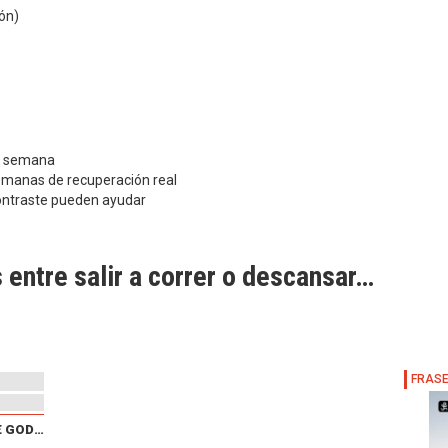
dón)
sa semana
emanas de recuperación real
contraste pueden ayudar
 entre salir a correr o descansar…
XXX CARRERA POPULAR DE GODELLETA