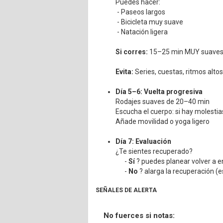
Puedes hacer:
- Paseos largos
- Bicicleta muy suave
- Natación ligera
Si corres:
15–25 min MUY suaves 
Evita:
Series, cuestas, ritmos altos
Día 5–6: Vuelta progresiva
Rodajes suaves de 20–40 min
Escucha el cuerpo: si hay molestia
Añade movilidad o yoga ligero
Día 7: Evaluación
¿Te sientes recuperado?
-
Sí
? puedes planear volver a 
-
No
? alarga la recuperación (
SEÑALES DE ALERTA
No fuerces si notas: