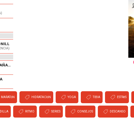
A)
ONILL
ENCIA)
V CARRERA POPULAR EL CAÑAVERAL
A
MARATóN
HIDRATACIóN
YOGA
TIBIA
ESTRéS
DILLA
RITMO
SERIES
CONSEJOS
DESCANSO