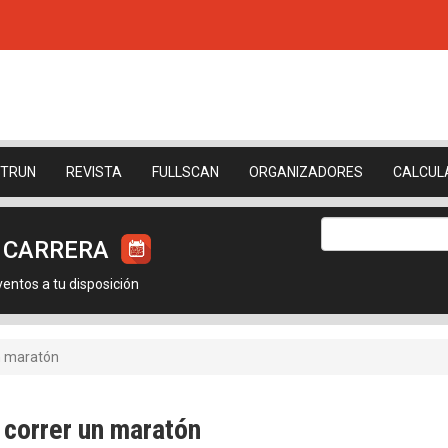
ETRUN
REVISTA
FULLSCAN
ORGANIZADORES
CALCUL
U CARRERA
ntos a tu disposición
n maratón
correr un maratón