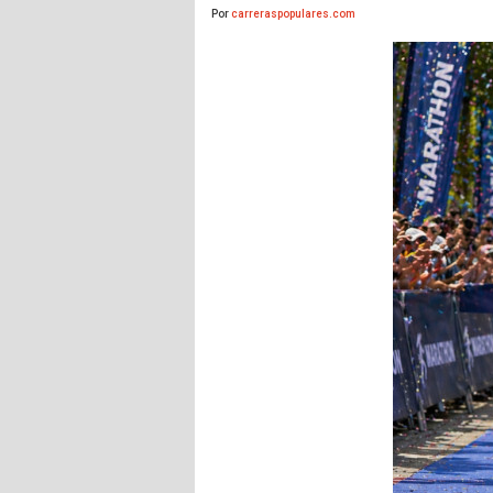
Por
carreraspopulares.com