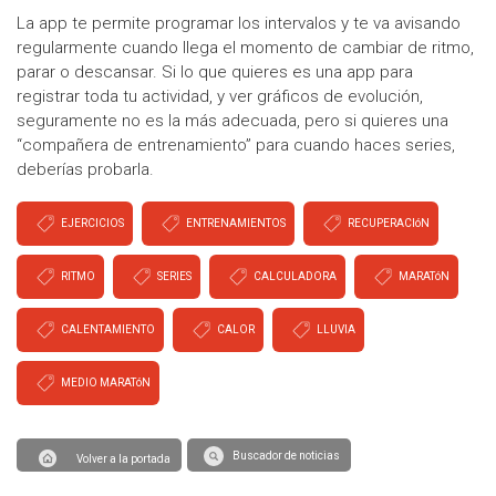
La app te permite programar los intervalos y te va avisando
regularmente cuando llega el momento de cambiar de ritmo,
parar o descansar. Si lo que quieres es una app para
registrar toda tu actividad, y ver gráficos de evolución,
seguramente no es la más adecuada, pero si quieres una
“compañera de entrenamiento” para cuando haces series,
deberías probarla.
EJERCICIOS
ENTRENAMIENTOS
RECUPERACIóN
RITMO
SERIES
CALCULADORA
MARATóN
CALENTAMIENTO
CALOR
LLUVIA
MEDIO MARATóN
Buscador de noticias
Volver a la portada