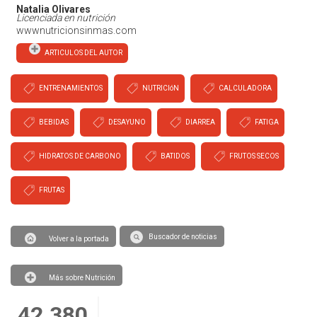
Natalia Olivares
Licenciada en nutrición
wwwnutricionsinmas.com
ARTICULOS DEL AUTOR
ENTRENAMIENTOS
NUTRICIóN
CALCULADORA
BEBIDAS
DESAYUNO
DIARREA
FATIGA
HIDRATOS DE CARBONO
BATIDOS
FRUTOS SECOS
FRUTAS
Buscador de noticias
Volver a la portada
Más sobre Nutrición
42.380