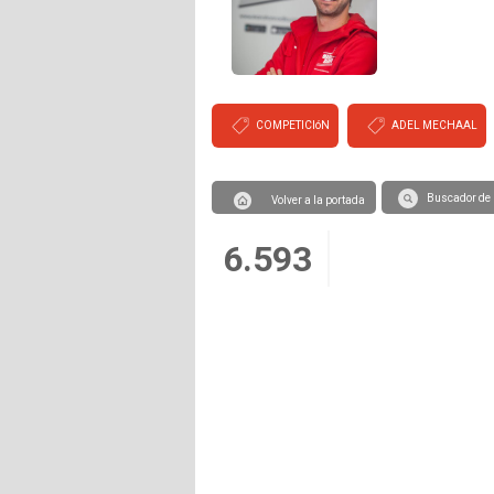
COMPETICIóN
ADEL MECHAAL
Buscador de 
Volver a la portada
6.593