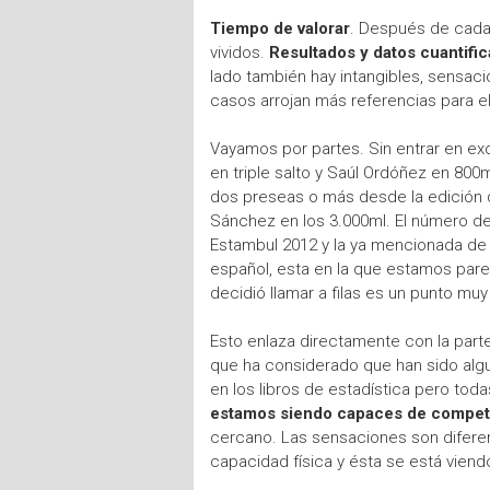
Tiempo de valorar
. Después de cada
vividos.
Resultados y datos cuantifi
lado también hay intangibles, sensac
casos arrojan más referencias para e
Vayamos por partes. Sin entrar en exc
en triple salto y Saúl Ordóñez en 800
dos preseas o más desde la edición de
Sánchez en los 3.000ml. El número de f
Estambul 2012 y la ya mencionada de 
español, esta en la que estamos pare
decidió llamar a filas es un punto muy
Esto enlaza directamente con la parte
que ha considerado que han sido algu
en los libros de estadística pero t
estamos siendo capaces de competir
cercano. Las sensaciones son diferen
capacidad física y ésta se está vien