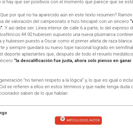
o sí hay que ser positivos con el momento que parece que se está
¿Que por qué no ha aparecido aún en este texto resumen? Ramón C
sa de valoración del campeonato e hizo hincapié con un sincero
“
”.
Y así debe ser. Línea interior de calle 6 a parte, lo del expreso
tosféricos 44.92 hubiesen supuesto una nueva plusmarca continen
ria y hubiesen puesto a Oscar como el primer atleta de raza blanc
te y siempre quedará su nuevo tope nacional logrado en semifina
 del deporte aplastantes que, después de todo el revuelo mediáti
sincero
“la descalificación fue justa, ahora solo pienso en ganar
generación “no tienen respeto a la lógica” y, lo que es igual o inc
d se refieren a ellos en estos términos y que nadie tenga duda de
ccionador saben de lo que hablan.
ingo
ARTICULOS DEL AUTOR