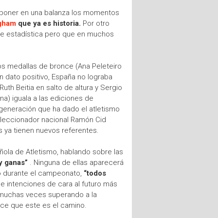
y poner en una balanza los momentos
ngham
que ya es historia.
Por otro
 de estadística pero que en muchos
dos medallas de bronce (Ana Peleteiro
un dato positivo, España no lograba
th Beitia en salto de altura y Sergio
na) iguala a las ediciones de
generación que ha dado el atletismo
seleccionador nacional Ramón Cid
os ya tienen nuevos referentes.
ñola de Atletismo, hablando sobre las
y ganas”
. Ninguna de ellas aparecerá
tó durante el campeonato,
“todos
e intenciones de cara al futuro más
á muchas veces superando a la
ece que este es el camino.