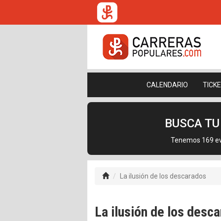
CALENDARIO
TICK
BUSCA T
Tenemos 169 eve
La ilusión de los descarados
La ilusión de los desc