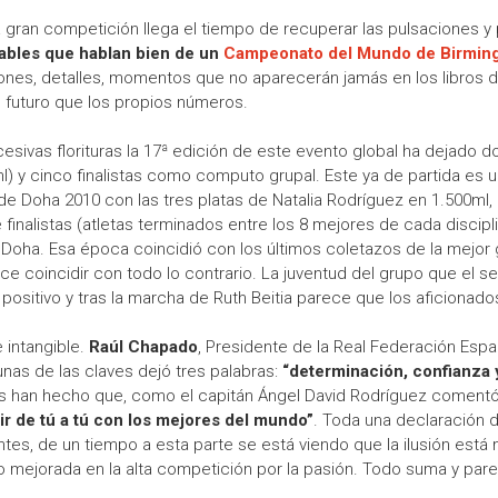
 gran competición llega el tiempo de recuperar las pulsaciones 
cables que hablan bien de un
Campeonato del Mundo de Birmi
iones, detalles, momentos que no aparecerán jamás en los libros
l futuro que los propios números.
esivas florituras la 17ª edición de este evento global ha dejado 
ml) y cinco finalistas como computo grupal. Este ya de partida es 
 Doha 2010 con las tres platas de Natalia Rodríguez en 1.500ml, Ru
inalistas (atletas terminados entre los 8 mejores de cada discipli
Doha. Esa época coincidió con los últimos coletazos de la mejor 
ce coincidir con todo lo contrario. La juventud del grupo que el 
 positivo y tras la marcha de Ruth Beitia parece que los aficionad
 intangible.
Raúl Chapado
, Presidente de la Real Federación Espa
nas de las claves dejó tres palabras:
“determinación, confianza 
odas han hecho que, como el capitán Ángel David Rodríguez comen
 de tú a tú con los mejores del mundo”
. Toda una declaración d
tes, de un tiempo a esta parte se está viendo que la ilusión est
do mejorada en la alta competición por la pasión. Todo suma y par