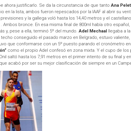
 ahora justificarlo. Se da la circunstancia de que tanto
Ana Pelet
io en la lista, ambos fueron repescados por la IAAF al abrir su ve
revisiones y la gallega voló hasta los 14,40 metros y el castellan
01. Ambos bronce. En esa misma final de 800ml había otro español,
ás y, pese a ella, terminó 5º del mundo.
Adel Mechaal
llegaba a la 
techo conseguido el pasado marzo en Belgrado, estuvo valiente, s
na tuvo que conformarse con un 5º puesto parando el cronómetro en
ón”
como el propio Adel confesó en zona mixta. Y el cupo de los
nil saltó hasta los 7,91 metros en el primer intento de su final y e
 la que acabó por ser su mejor clasificación de siempre en un Cam