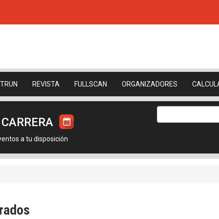
ETRUN
REVISTA
FULLSCAN
ORGANIZADORES
CALCUL
U CARRERA
ntos a tu disposición
arados