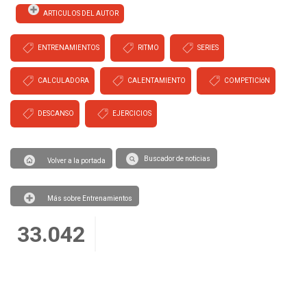
ARTICULOS DEL AUTOR
ENTRENAMIENTOS
RITMO
SERIES
CALCULADORA
CALENTAMIENTO
COMPETICIóN
DESCANSO
EJERCICIOS
Buscador de noticias
Volver a la portada
Más sobre Entrenamientos
33.042