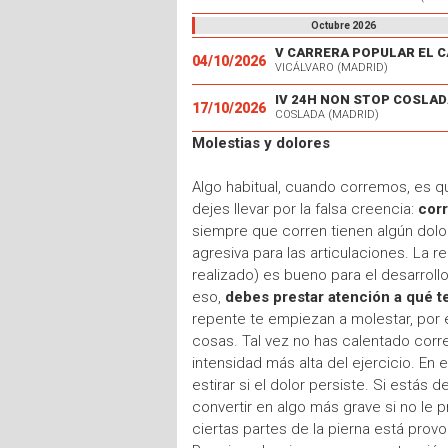
Octubre 2026
04/10/2026
VICÁLVARO (MADRID)
IV 24H NON STOP COSLAD
17/10/2026
COSLADA (MADRID)
Molestias y dolores
Algo habitual, cuando corremos, es qu
dejes llevar por la falsa creencia:
corr
siempre que corren tienen algún dolor
agresiva para las articulaciones. La re
realizado) es bueno para el desarroll
eso,
debes prestar atención a qué t
repente te empiezan a molestar, por
cosas. Tal vez no has calentado cor
intensidad más alta del ejercicio. En
estirar si el dolor persiste. Si está
convertir en algo más grave si no le 
ciertas partes de la pierna está prov