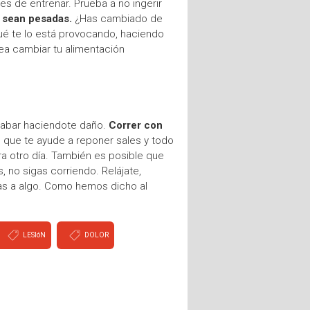
es de entrenar. Prueba a no ingerir
o sean pesadas.
¿Has cambiado de
é te lo está provocando, haciendo
ea cambiar tu alimentación
acabar haciendote daño.
Correr con
o que te ayude a reponer sales y todo
ara otro día. También es posible que
, no sigas corriendo. Relájate,
tas a algo. Como hemos dicho al
LESIóN
DOLOR