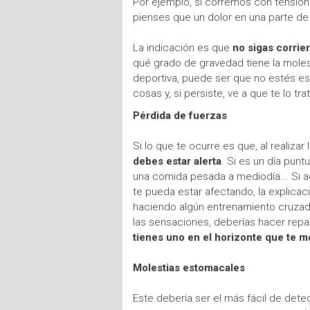
Por ejemplo, si corremos con tensión 
pienses que un dolor en una parte de 
La indicación es que
no sigas corrie
qué grado de gravedad tiene la molesti
deportiva, puede ser que no estés e
cosas y, si persiste, ve a que te lo tra
Pérdida de fuerzas
Si lo que te ocurre es que, al realiz
debes estar alerta
. Si es un día pun
una comida pesada a mediodía... Si a
te pueda estar afectando, la explicac
haciendo algún entrenamiento cruzado 
las sensaciones, deberías hacer repa
tienes uno en el horizonte que te m
Molestias estomacales
Este debería ser el más fácil de detec