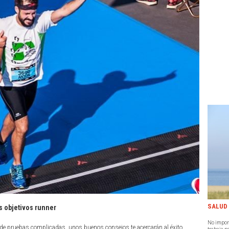
SALUD
s objetivos runner
No import
de pruebas complicadas, unos buenos consejos te acercarán al éxito.