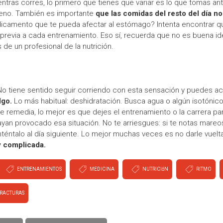
tras corres, lo primero que tienes que variar es lo que tomas ant
treno. También es importante
que las comidas del resto del día n
icamento que te pueda afectar al estómago? Intenta encontrar qu
 previa a cada entrenamiento. Eso sí, recuerda que no es buena id
de un profesional de la nutrición.
e. No tiene sentido seguir corriendo con esta sensación y puedes 
lgo.
Lo más habitual: deshidratación. Busca agua o algún isotónic
 se remedia, lo mejor es que dejes el entrenamiento o la carrera p
ayan provocado esa situación. No te arriesgues: si te notas mareos
nténtalo al día siguiente. Lo mejor muchas veces es no darle vuel
 complicada.
ENTRENAMIENTOS
MEDICINA
NUTRICIóN
RITMO
RACTURAS