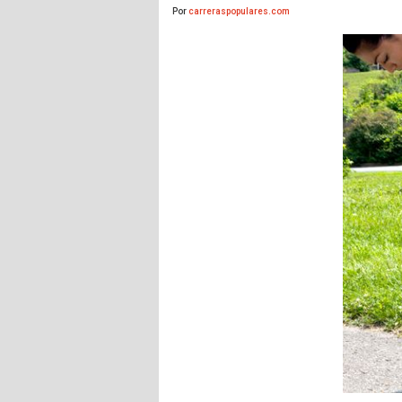
Por
carreraspopulares.com