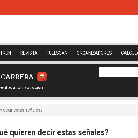
ETRUN
REVISTA
FULLSCAN
ORGANIZADORES
CALCUL
U CARRERA
ntos a tu disposición
n decir estas señales?
ué quieren decir estas señales?