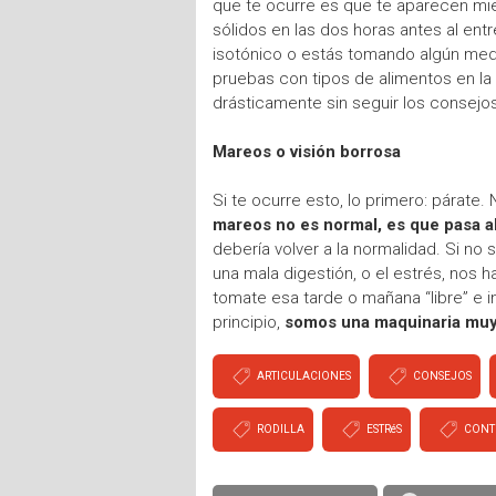
que te ocurre es que te aparecen mien
sólidos en las dos horas antes al en
isotónico o estás tomando algún med
pruebas con tipos de alimentos en la
drásticamente sin seguir los consejos 
Mareos o visión borrosa
Si te ocurre esto, lo primero: párat
mareos no es normal, es que pasa a
debería volver a la normalidad. Si no
una mala digestión, o el estrés, nos h
tomate esa tarde o mañana “libre” e i
principio,
somos una maquinaria muy
ARTICULACIONES
CONSEJOS
RODILLA
ESTRéS
CONT