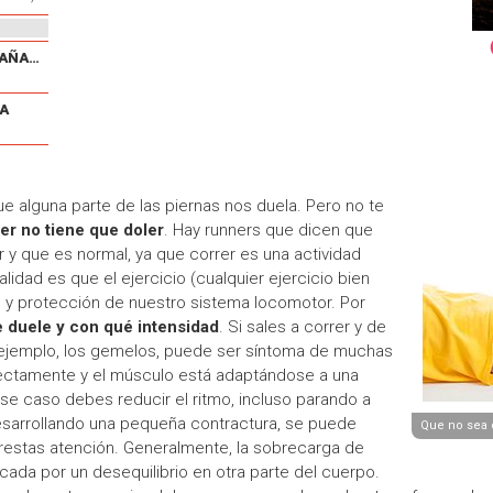
V CARRERA POPULAR EL CAÑAVERAL
A
e alguna parte de las piernas nos duela. Pero no te
er no tiene que doler
. Hay runners que dicen que
 y que es normal, ya que correr es una actividad
alidad es que el ejercicio (cualquier ejercicio bien
o y protección de nuestro sistema locomotor. Por
e duele y con qué intensidad
. Si sales a correr y de
 ejemplo, los gemelos, puede ser síntoma de muchas
rectamente y el músculo está adaptándose a una
 ese caso debes reducir el ritmo, incluso parando a
s desarrollando una pequeña contractura, se puede
Que no sea d
prestas atención. Generalmente, la sobrecarga de
ocada por un desequilibrio en otra parte del cuerpo.