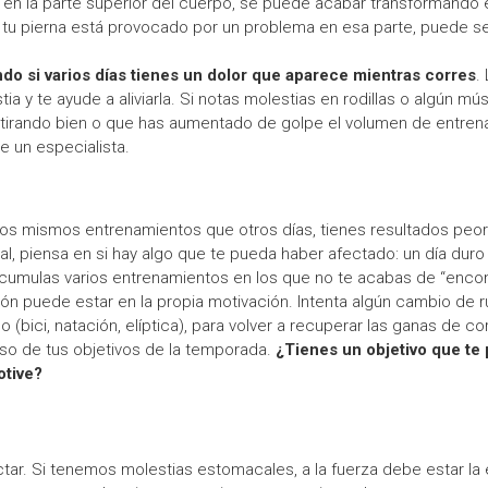
en la parte superior del cuerpo, se puede acabar transformando en
tu pierna está provocado por un problema en esa parte, puede ser 
ndo si varios días tienes un dolor que aparece mientras corres
.
a y te ayude a aliviarla. Si notas molestias en rodillas o algún mús
stirando bien o que has aumentado de golpe el volumen de entren
te un especialista.
ar los mismos entrenamientos que otros días, tienes resultados pe
tual, piensa en si hay algo que te pueda haber afectado: un día du
cumulas varios entrenamientos en los que no te acabas de “encon
ión puede estar en la propia motivación. Intenta algún cambio de r
(bici, natación, elíptica), para volver a recuperar las ganas de 
so de tus objetivos de la temporada.
¿Tienes un objetivo que te 
otive?
tar. Si tenemos molestias estomacales, a la fuerza debe estar la e