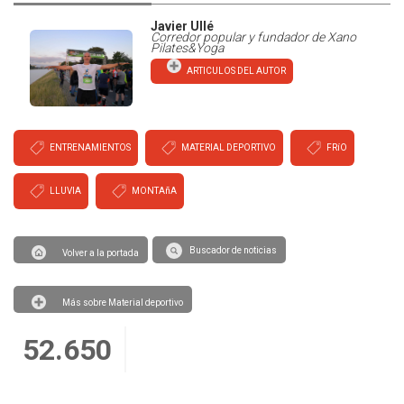
Javier Ullé
Corredor popular y fundador de Xano
Pilates&Yoga
ARTICULOS DEL AUTOR
ENTRENAMIENTOS
MATERIAL DEPORTIVO
FRíO
LLUVIA
MONTAñA
Buscador de noticias
Volver a la portada
Más sobre Material deportivo
52.650