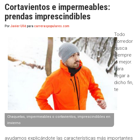
Cortavientos e impermeables:
prendas imprescindibles
Por
Javier Ullé
para
carreraspopulares.com
Todo
corredor
busca
siempre
lo mejor.
Para
llegar a
dicho fin,
te
Chaquetas, impermeables o cortavientos, imprescindibles en
invierno
ayudamos explicándote las características más importantes