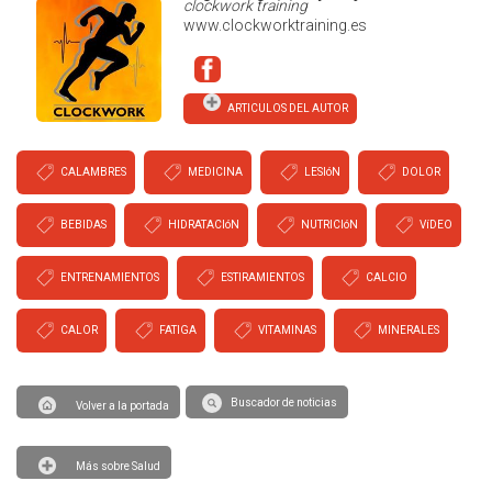
clockwork training
www.clockworktraining.es
ARTICULOS DEL AUTOR
CALAMBRES
MEDICINA
LESIóN
DOLOR
BEBIDAS
HIDRATACIóN
NUTRICIóN
VíDEO
ENTRENAMIENTOS
ESTIRAMIENTOS
CALCIO
CALOR
FATIGA
VITAMINAS
MINERALES
Buscador de noticias
Volver a la portada
Más sobre Salud