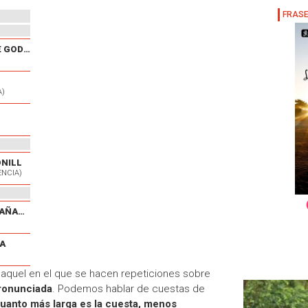
XXX CARRERA POPULAR DE GODELLETA
A)
ONILL
ENCIA)
V CARRERA POPULAR EL CAÑAVERAL
A
s aquel en el que se hacen repeticiones sobre
ronunciada
. Podemos hablar de cuestas de
Cuanto más larga es la cuesta, menos