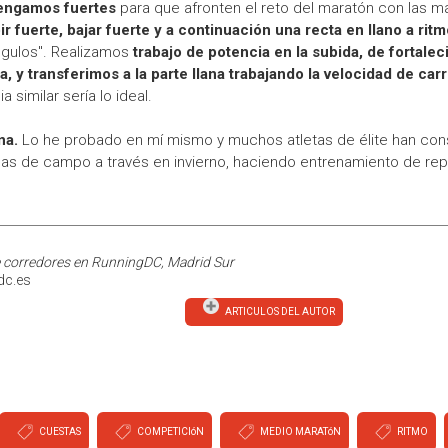
tengamos fuertes
para que afronten el reto del maratón con las m
 fuerte, bajar fuerte y a continuación una recta en llano a rit
ángulos". Realizamos
trabajo de potencia en la subida, de fortale
, y transferimos a la parte llana trabajando la velocidad de car
 similar sería lo ideal.
na.
Lo he probado en mí mismo y muchos atletas de élite han cons
s de campo a través en invierno, haciendo entrenamiento de repe
 corredores en RunningDC, Madrid Sur
dc.es
ARTICULOS DEL AUTOR
CUESTAS
COMPETICIóN
MEDIO MARATóN
RITMO