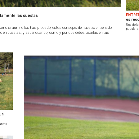
ENTRE
tamente las cuestas
es rec
Una de la
como si aún no los has probado, estos consejos de nuestro entrenador
populares
rto en cuestas, y saber cuándo, cómo y por qué debes usarlas en tus
un
antas