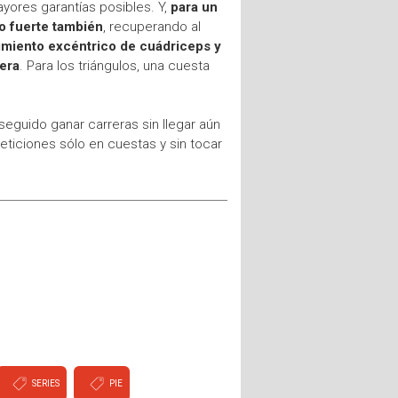
ayores garantías posibles. Y,
para un
mo fuerte también
, recuperando al
cimiento excéntrico de cuádriceps y
rera
. Para los triángulos, una cuesta
eguido ganar carreras sin llegar aún
ticiones sólo en cuestas y sin tocar
SERIES
PIE