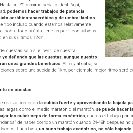
 Hasta un 7% máximo sería lo ideal. Aquí,
dad,
podemos hacer trabajos de potencia
xto aeróbico-anaeróbico y de umbral láctico
.
te tipo incluso cuando estamos relativamente
, sobre todo si ésta tiene un perfil con subidas
 en sus últimos 12km.
e cuestas sólo si el perfil de nuestra
ro
yo defiendo que las cuestas, aunque nuestro
darán unos grandes beneficios
. Al fin y al cabo, si
ticiones sobre una subida de 1km, por ejemplo, mejor ritmo seré 
ento en cuestas
e realiza corriendo
la subida fuerte y aprovechando la bajada p
ias largas como el medio maratón o el maratón,
se puede hacer la
bajar los cuádriceps de forma excéntrica
, que es el trabajo princ
darios" de haber corrido un maratón cuando 24-48h después no 
riceps. Pues bien,
un buen trabajo excéntrico, no sólo bajando 