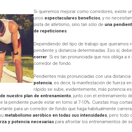
Si queremos mejorar como corredores, existe u
unos
espectaculares beneficios
, y no necesita
pista de atletismo, sino tan sólo de
una pendient
de repeticiones
.
Dependiendo del tipo de trabajo que queramos rea
pendiente y distancia determinadas. Eso sí, deb
correr
. Si es tan pronunciada que nos obliga a ir
corredor de fondo.
Pendientes más pronunciadas con una distancia m
potencia
, es decir, la manifestación de fuerza 
rápido se sube, evidentemente, más potencia e
o de nuestro plan de entrenamiento
, junto con el entrenamiento d
e la pendiente puede estar en torno al 7-10%. Cuestas muy cortas
ortante para un corredor de fondo que haga habitualmente carrer
 su
metabolismo aeróbico en todas sus intensidades
, pero todo 
erza y potencia necesarias
para afrontar los entrenamientos de se