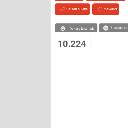
CALCULADORA
MARATóN
Buscador de 
Volver a la portada
10.224