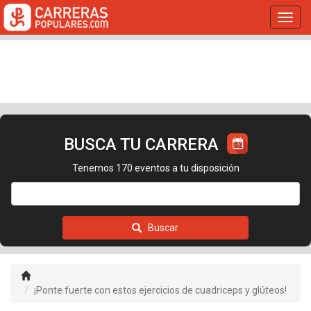
Toggl
navig
BUSCA TU CARRERA
Tenemos 170 eventos a tu disposición
Buscar
¡Ponte fuerte con estos ejercicios de cuadriceps y glúteos!