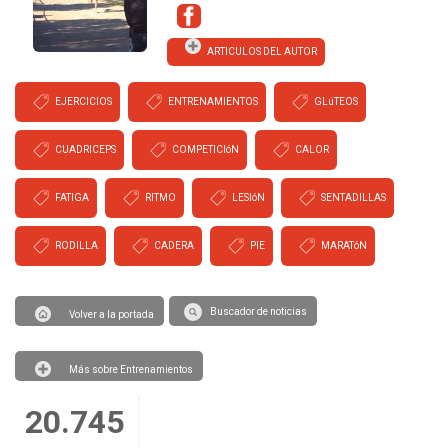
ARTICULOS DEL AUTOR
EJERCICIOS
ENTRENAMIENTOS
GLúTEOS
CUADRICEPS
COMPETICIóN
CALOR
FATIGA
RITMO
LESIóN
SENTADILLAS
RODILLA
CADERA
PIE
MARATóN
Buscador de noticias
Volver a la portada
Más sobre Entrenamientos
20.745