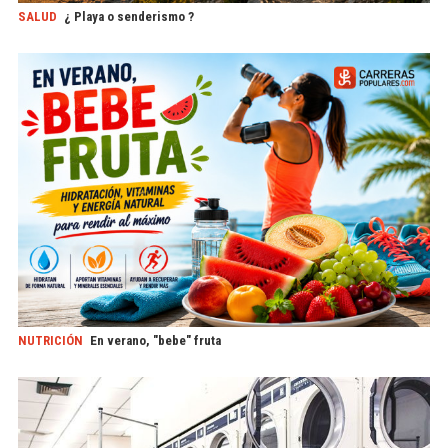
SALUD
¿ Playa o senderismo ?
NUTRICIÓN
En verano, "bebe" fruta