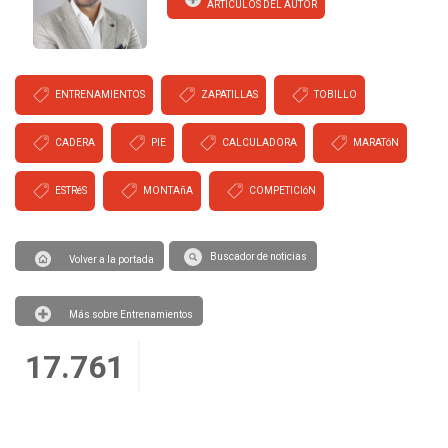
ARTICULOS DEL AUTOR
ENTRENAMIENTOS
ZAPATILLAS
TOBILLO
CADERA
PIE
CALCULADORA
MARATóN
ESTRéS
MONTAñA
COMPETICIóN
Buscador de noticias
Volver a la portada
Más sobre Entrenamientos
17.761