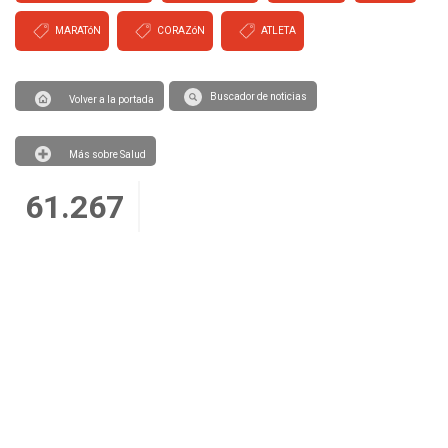
MARATóN
CORAZóN
ATLETA
Buscador de noticias
Volver a la portada
Más sobre Salud
61.267