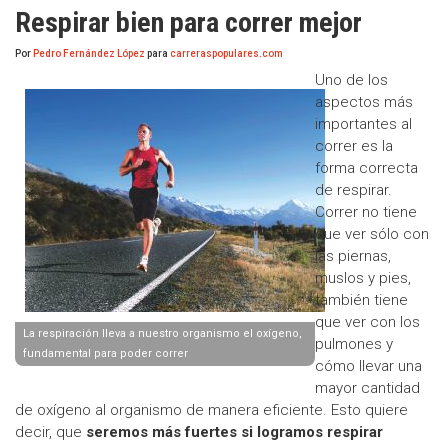
Respirar bien para correr mejor
Por
Pedro Fernández López
para
carreraspopulares.com
Uno de los
aspectos más
importantes al
correr es la
forma correcta
de respirar.
Correr no tiene
que ver sólo con
las piernas,
muslos y pies,
también tiene
que ver con los
La respiración lleva a nuestro organismo el oxígeno,
pulmones y
fundamental para poder correr
cómo llevar una
mayor cantidad
de oxígeno al organismo de manera eficiente. Esto quiere
decir, que
seremos más fuertes si logramos respirar