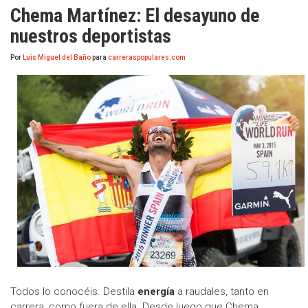
Chema Martínez: El desayuno de
nuestros deportistas
Por
Luis Miguel del Baño
para
carreraspopulares.com
Todos lo conocéis. Destila
energía
a raudales, tanto en
carrera, como fuera de ella. Desde luego que Chema