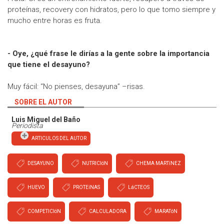
proteínas, recovery con hidratos, pero lo que tomo siempre y
mucho entre horas es fruta.
- Oye, ¿qué frase le dirías a la gente sobre la importancia
que tiene el desayuno?
Muy fácil: “No pienses, desayuna” –risas.
SOBRE EL AUTOR
Luis Miguel del Baño
Periodista
ARTICULOS DEL AUTOR
DESAYUNO
NUTRICIóN
CHEMA MARTíNEZ
HUEVO
PROTEíNAS
LáCTEOS
COMPETICIóN
CALCULADORA
MARATóN