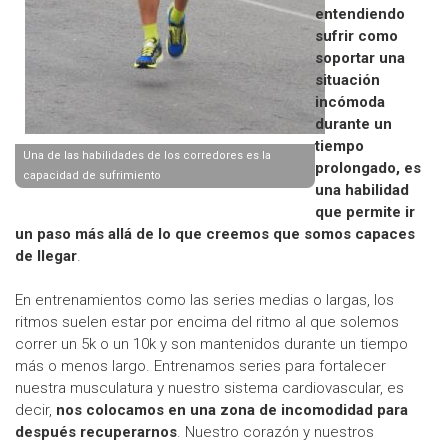
entendiendo
sufrir como
soportar una
situación
incómoda
durante un
tiempo
Una de las habilidades de los corredores es la
prolongado, es
capacidad de sufrimiento
una habilidad
que permite ir
un paso más allá de lo que creemos que somos capaces
de llegar
.
En entrenamientos como las series medias o largas, los
ritmos suelen estar por encima del ritmo al que solemos
correr un 5k o un 10k y son mantenidos durante un tiempo
más o menos largo. Entrenamos series para fortalecer
nuestra musculatura y nuestro sistema cardiovascular, es
decir,
nos colocamos en una zona de incomodidad para
después recuperarnos
. Nuestro corazón y nuestros