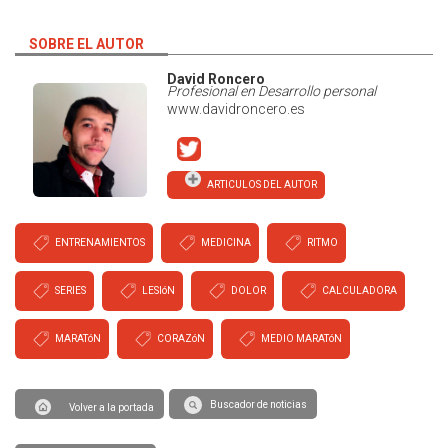
SOBRE EL AUTOR
David Roncero
Profesional en Desarrollo personal
www.davidroncero.es
ARTICULOS DEL AUTOR
ENTRENAMIENTOS
MEDICINA
RITMO
SERIES
LESIóN
DOLOR
CALCULADORA
MARATóN
CORAZóN
MEDIO MARATóN
Buscador de noticias
Volver a la portada