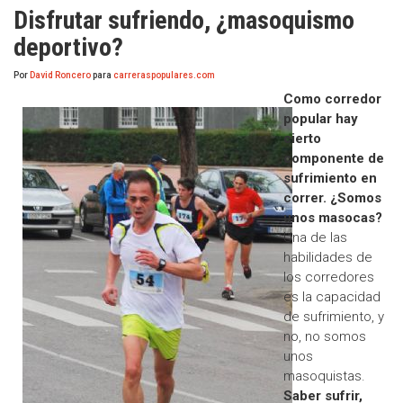
Disfrutar sufriendo, ¿masoquismo
deportivo?
Por
David Roncero
para
carreraspopulares.com
Como corredor
popular hay
cierto
componente de
sufrimiento en
correr. ¿Somos
unos masocas?
Una de las
habilidades de
los corredores
es la capacidad
de sufrimiento, y
no, no somos
unos
masoquistas.
Saber sufrir,