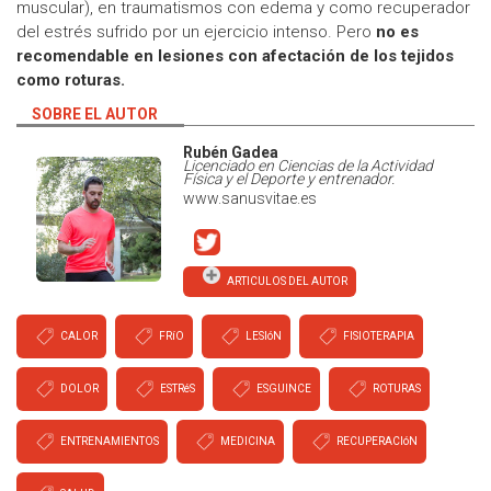
muscular), en traumatismos con edema y como recuperador
del estrés sufrido por un ejercicio intenso. Pero
no es
recomendable en lesiones con afectación de los tejidos
como roturas.
SOBRE EL AUTOR
Rubén Gadea
Licenciado en Ciencias de la Actividad
Física y el Deporte y entrenador.
www.sanusvitae.es
ARTICULOS DEL AUTOR
CALOR
FRíO
LESIóN
FISIOTERAPIA
DOLOR
ESTRéS
ESGUINCE
ROTURAS
ENTRENAMIENTOS
MEDICINA
RECUPERACIóN