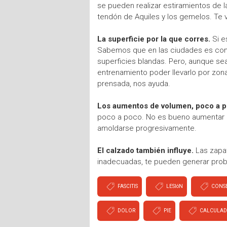
se pueden realizar estiramientos de la
tendón de Aquiles y los gemelos. Te 
La superficie por la que corres.
Si e
Sabemos que en las ciudades es com
superficies blandas. Pero, aunque se
entrenamiento poder llevarlo por zon
prensada, nos ayuda.
Los aumentos de volumen, poco a 
poco a poco. No es bueno aumentar e
amoldarse progresivamente.
El calzado también influye.
Las zapat
inadecuadas, te pueden generar probl
FASCITIS
LESIóN
CONS
DOLOR
PIE
CALCULAD