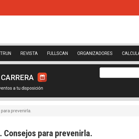
ETRUN
REVISTA
FULLSCAN
ORGANIZADORES
CALCUL
U CARRERA
ntos a tu disposición
s para prevenirla.
r. Consejos para prevenirla.