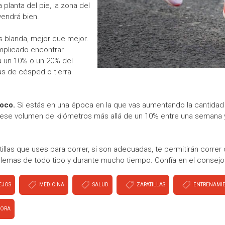
 planta del pie, la zona del
vendrá bien.
s blanda, mejor que mejor.
plicado encontrar
a un 10% o un 20% del
as de césped o tierra
poco.
Si estás en una época en la que vas aumentando la cantidad 
se volumen de kilómetros más allá de un 10% entre una semana y
illas que uses para correr, si son adecuadas, te permitirán corre
emas de todo tipo y durante mucho tiempo. Confía en el consejo 
EJOS
MEDICINA
SALUD
ZAPATILLAS
ENTRENAMI
ORA