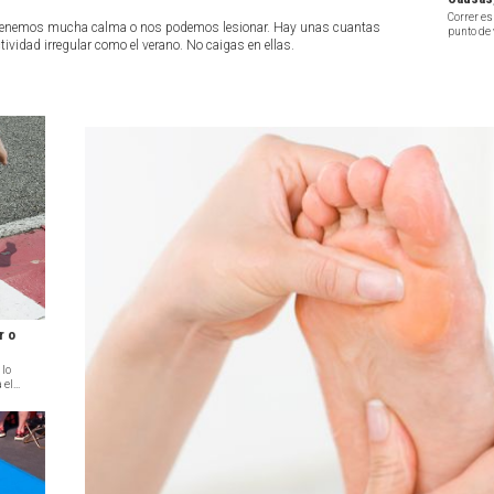
Correr es
 o tenemos mucha calma o nos podemos lesionar. Hay unas cuantas
punto de 
tividad irregular como el verano. No caigas en ellas.
r o
 lo
el...