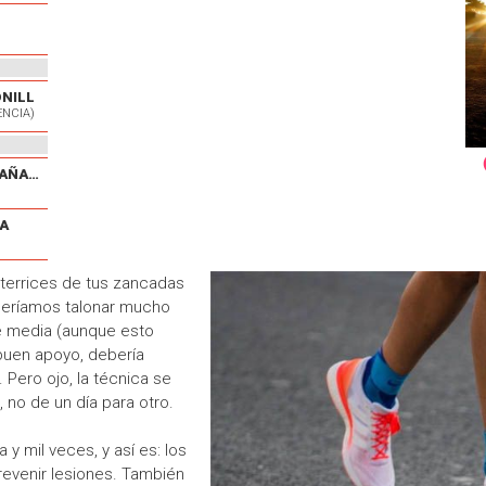
ONILL
ENCIA)
V CARRERA POPULAR EL CAÑAVERAL
A
aterrices de tus zancadas
eberíamos talonar mucho
rte media (aunque esto
buen apoyo, debería
. Pero ojo, la técnica se
no de un día para otro.
 y mil veces, y así es: los
evenir lesiones. También