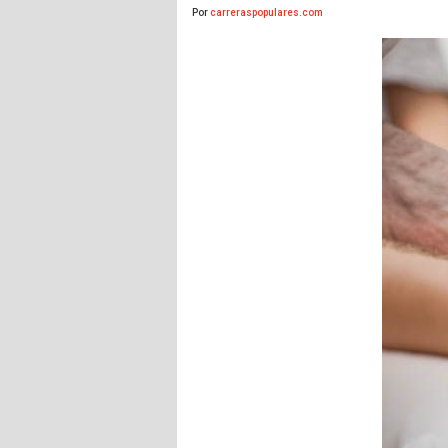
Por
carreraspopulares.com