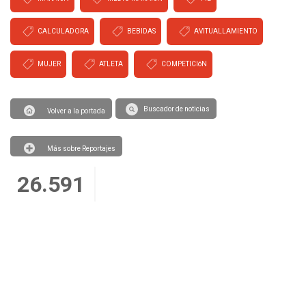
CALCULADORA
BEBIDAS
AVITUALLAMIENTO
MUJER
ATLETA
COMPETICIóN
Buscador de noticias
Volver a la portada
Más sobre Reportajes
26.591