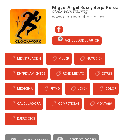
Miguel Ángel Ruiz y Borja Pérez
clockwork training
www.clockworktraining.es
ARTICULOS DEL AUTOR
MENSTRUACIóN
MUJER
NUTRICIóN
ENTRENAMIENTOS
RENDIMIENTO
ESTRéS
MEDICINA
RITMO
LESIóN
DOLOR
CALCULADORA
COMPETICIóN
MONTAñA
EJERCICIOS
Buscador de noticias