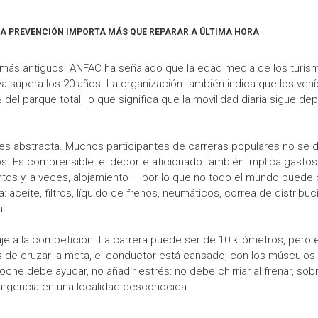
 LA PREVENCIÓN IMPORTA MÁS QUE REPARAR A ÚLTIMA HORA
ás antiguos. ANFAC ha señalado que la edad media de los turism
ya supera los 20 años. La organización también indica que los vehíc
 del parque total, lo que significa que la movilidad diaria sigue
o es abstracta. Muchos participantes de carreras populares no se
os. Es comprensible: el deporte aficionado también implica gastos 
entos y, a veces, alojamiento—, por lo que no todo el mundo pued
: aceite, filtros, líquido de frenos, neumáticos, correa de distribu
a.
viaje a la competición. La carrera puede ser de 10 kilómetros, pero
és de cruzar la meta, el conductor está cansado, con los músculo
he debe ayudar, no añadir estrés: no debe chirriar al frenar, sob
e urgencia en una localidad desconocida.