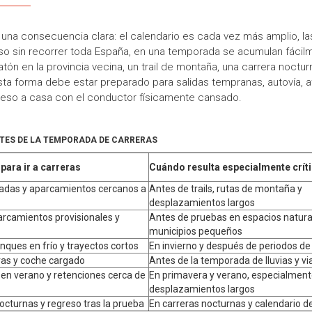
e una consecuencia clara: el calendario es cada vez más amplio, la
uso sin recorrer toda España, en una temporada se acumulan fácil
ón en la provincia vecina, un trail de montaña, una carrera noctur
ta forma debe estar preparado para salidas tempranas, autovía, a
reso a casa con el conductor físicamente cansado.
ANTES DE LA TEMPORADA DE CARRERAS
para ir a carreras
Cuándo resulta especialmente crít
ajadas y aparcamientos cercanos a
Antes de trails, rutas de montaña y
desplazamientos largos
arcamientos provisionales y
Antes de pruebas en espacios natura
municipios pequeños
nques en frío y trayectos cortos
En invierno y después de periodos de
rvas y coche cargado
Antes de la temporada de lluvias y vi
en verano y retenciones cerca de
En primavera y verano, especialment
desplazamientos largos
cturnas y regreso tras la prueba
En carreras nocturnas y calendario de