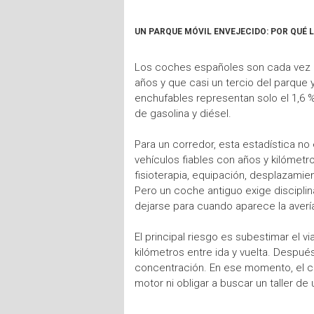
UN PARQUE MÓVIL ENVEJECIDO: POR QUÉ
Los coches españoles son cada vez m
años y que casi un tercio del parque 
enchufables representan solo el 1,6 %
de gasolina y diésel.
Para un corredor, esta estadística n
vehículos fiables con años y kilómetr
fisioterapia, equipación, desplazami
Pero un coche antiguo exige disciplina
dejarse para cuando aparece la averí
El principal riesgo es subestimar el 
kilómetros entre ida y vuelta. Despu
concentración. En ese momento, el coc
motor ni obligar a buscar un taller d