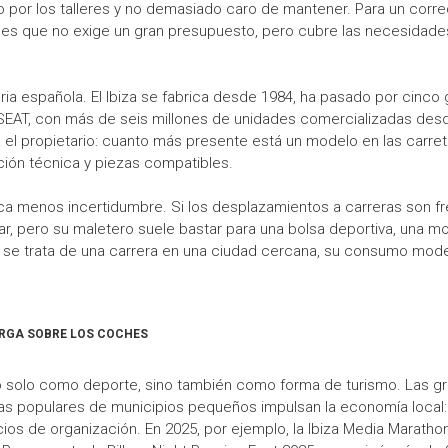
 por los talleres y no demasiado caro de mantener. Para un corred
 que no exige un gran presupuesto, pero cubre las necesidades bá
ria española. El Ibiza se fabrica desde 1984, ha pasado por cinco
SEAT, con más de seis millones de unidades comercializadas desd
el propietario: cuanto más presente está un modelo en las carrete
ión técnica y piezas compatibles.
fica menos incertidumbre. Si los desplazamientos a carreras son f
iliar, pero su maletero suele bastar para una bolsa deportiva, una 
si se trata de una carrera en una ciudad cercana, su consumo mod
ARGA SOBRE LOS COCHES
no solo como deporte, sino también como forma de turismo. Las g
eras populares de municipios pequeños impulsan la economía local:
ios de organización. En 2025, por ejemplo, la Ibiza Media Maratho