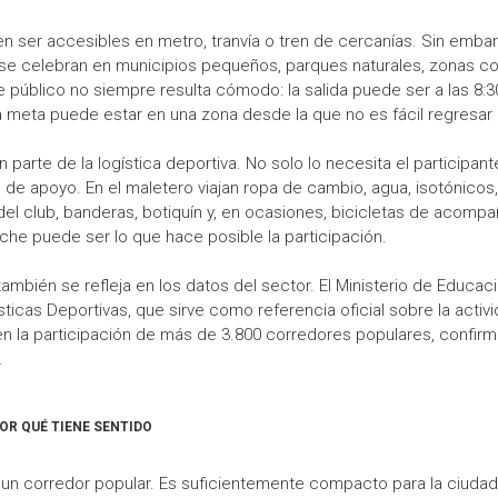
 ser accesibles en metro, tranvía o tren de cercanías. Sin embar
 celebran en municipios pequeños, parques naturales, zonas cos
e público no siempre resulta cómodo: la salida puede ser a las 8:3
 la meta puede estar en una zona desde la que no es fácil regresa
parte de la logística deportiva. No solo lo necesita el participante
po de apoyo. En el maletero viajan ropa de cambio, agua, isotónicos,
del club, banderas, botiquín y, en ocasiones, bicicletas de acomp
oche puede ser lo que hace posible la participación.
 también se refleja en los datos del sector. El Ministerio de Educa
sticas Deportivas, que sirve como referencia oficial sobre la acti
la participación de más de 3.800 corredores populares, confir
.
OR QUÉ TIENE SENTIDO
 de un corredor popular. Es suficientemente compacto para la ciud