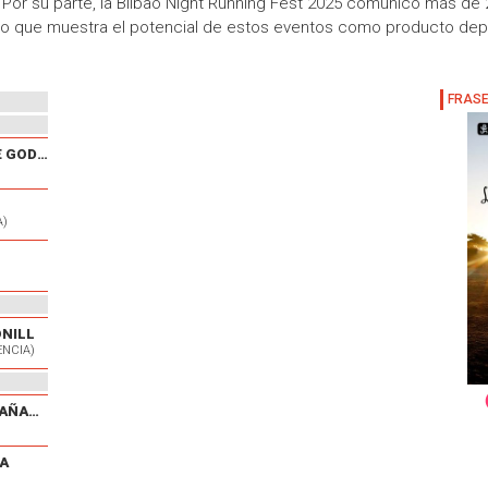
r. Por su parte, la Bilbao Night Running Fest 2025 comunicó más de 2
lo que muestra el potencial de estos eventos como producto deport
XXX CARRERA POPULAR DE GODELLETA
A)
ONILL
ENCIA)
V CARRERA POPULAR EL CAÑAVERAL
A