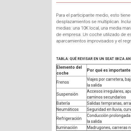
Para el participante medio, esto tien
desplazamientos se multiplican. Incl
medias: una 10K local, una media marat
de empresa. Un coche utilizado de es
aparcamientos improvisados y el reg
TABLA: QUÉ REVISAR EN UN SEAT IBIZA 
Elemento del
Por qué es importante 
coche
Viajes por carretera, b
Frenos
la salida
Accesos irregulares, ap
Suspensión
caminos secundarios
Batería
Salidas tempranas, arra
Neumáticos
Seguridad en lluvia, cu
Conducción prolongada 
Refrigeración
la salida
Iluminación
Madrugones, carreras no