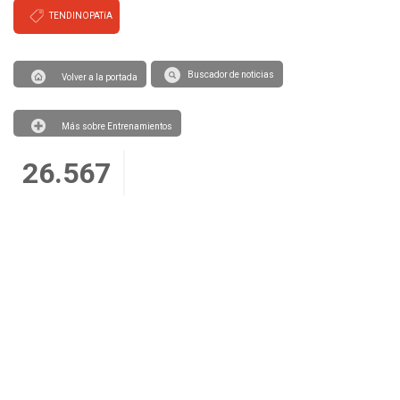
TENDINOPATíA
Buscador de noticias
Volver a la portada
Más sobre Entrenamientos
26.567